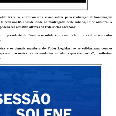
aldo Ferreira, convocou uma sessão solene para realização de homenagens
faleceu aos 85 anos de idade na madrugada deste sábado, 19 de outubro.
A
 poderá ser assistida através da rede social Facebook.
vo,
o presidente da Câmara se solidarizou com os familiares do ex-vereador
a.
eira e os demais membros do Poder Legislartivo se solidarizam com os
xpressam as mais sinceras condolências pela irreparável perda", manifestou,
al.