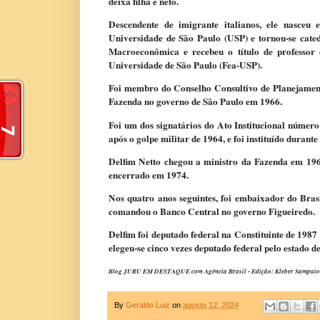
deixa filha e neto.
Descendente de imigrante italianos, ele nasce
Universidade de São Paulo (USP) e tornou-se cated
Macroeconômica e recebeu o título de professor
Universidade de São Paulo (Fea-USP).
Foi membro do Conselho Consultivo de Planejament
Fazenda no governo de São Paulo em 1966.
Foi um dos signatários do Ato Institucional númer
após o golpe militar de 1964, e foi instituído durant
Delfim Netto chegou a ministro da Fazenda em 1967
encerrado em 1974.
Nos quatro anos seguintes, foi embaixador do Bras
comandou o Banco Central no governo Figueiredo.
Delfim foi deputado federal na Constituinte de 1987
elegeu-se cinco vezes deputado federal pelo estado
Blog JURU EM DESTAQUE com Agência Brasil - Edição: Kleber Sampaio - P
By
Geraldo Luiz
on
agosto 12, 2024