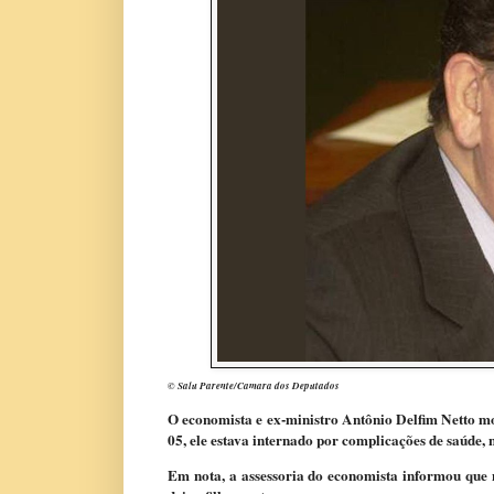
© Salu Parente/Camara dos Deputados
O economista e ex-ministro Antônio Delfim Netto mor
05, ele estava internado por complicações de saúde, n
Em nota, a assessoria do economista informou que nã