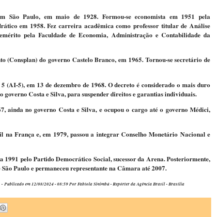
u em São Paulo, em maio de 1928. Formou-se economista em 1951 pela
rático em 1958. Fez carreira acadêmica como professor titular de Análise
 emérito pela Faculdade de Economia, Administração e Contabilidade da
o (Consplan) do governo Castelo Branco, em 1965. Tornou-se secretário de
o 5 (AI-5), em 13 de dezembro de 1968. O decreto é considerado o mais duro
e o governo Costa e Silva, para suspender direitos e garantias individuais.
, ainda no governo Costa e Silva, e ocupou o cargo até o governo Médici,
il na França e, em 1979, passou a integrar Conselho Monetário Nacional e
 a 1991 pelo Partido Democrático Social, sucessor da Arena. Posteriormente,
 de São Paulo e permaneceu representante na Câmara até 2007.
ublicado em 12/08/2024 - 08:59 Por Fabíola Sinimbú - Repórter da Agência Brasil - Brasília