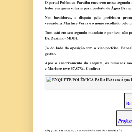
O portal Polêmica Paraíba encerrou nessa segunda-f
leitor em quem votaria para prefeito de Água Branca
Nos bastidores, a disputa pela prefeitura pro
vereadora Marluce Veras é o nome escolhido pelo pre
Tom está em seu segundo mandato e por isso não po
Dr. Zezinho (MDB).
Já do lado da oposição tem o vice-prefeito, Bero
gestor.
Após o encerramento da enquete, os números mos
e Marluce teve 37,87%. Confira:
Be
Profes
Blog JURU EM DESTAQUE com Polêmica Paraíba -
Suedna Lira