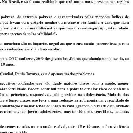
No Brasil, essa é uma realidade que está muito mais presente nas regiões
pobreza, de extrema pobreza e caracterizadas pelos menores Índices de
s que levam ou a própria menina ou mesmo a sua família a enxergar num
ser vista como uma alternativa que possa trazer segurança, estabilidade.
azer aspectos de vulnerabilidade".
a menciona são os impactos negativos que o casamento precoce traz para a
ão a violências e o abandono escolar.
om a ONU mulheres, 30% dos jovens brasileiros que abandonam a escola, no
 18 anos.
 Mundial, Paula Tavares, esse é apenas um dos problemas.
negativos profundos que vão desde maiores riscos para a saúde, menor
aior fertilidade. Podem contribui para a pobreza e maior risco de violência
o os principais responsáveis pela gravidez na adolescência. Maioria das
édio e longo prazos isso leva a uma redução na autonomia, na capacidade de
sionalização e menor renda ao longo da vida. Quando o nível de escolaridade
s meninas, nas jovens adolescentes; mas também nos seus filhos, nas suas
scentes casadas ou em união estável, entre 15 e 19 anos, sofreu violência
 uma vez na vida.