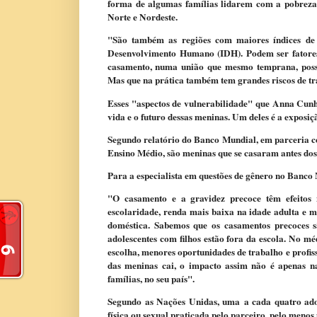
forma de algumas famílias lidarem com a pobreza. 
Norte e Nordeste.
"São também as regiões com maiores índices de 
Desenvolvimento Humano (IDH). Podem ser fatore
casamento, numa união que mesmo temprana, possa 
Mas que na prática também tem grandes riscos de tr
Esses "aspectos de vulnerabilidade" que Anna Cunh
vida e o futuro dessas meninas. Um deles é a exposiç
Segundo relatório do Banco Mundial, em parceria c
Ensino Médio, são meninas que se casaram antes dos
Para a especialista em questões de gênero no Banco
"O casamento e a gravidez precoce têm efeitos 
escolaridade, renda mais baixa na idade adulta e m
doméstica. Sabemos que os casamentos precoces sã
adolescentes com filhos estão fora da escola. No m
escolha, menores oportunidades de trabalho e profis
das meninas cai, o impacto assim não é apenas na
famílias, no seu país".
Segundo as Nações Unidas, uma a cada quatro adole
física ou sexual praticada pelo parceiro, pelo menos