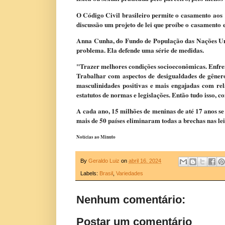
O Código Civil brasileiro permite o casamento aos 
discussão um projeto de lei que proíbe o casamento e
Anna Cunha, do Fundo de População das Nações Uni
problema. Ela defende uma série de medidas.
"Trazer melhores condições socioeconômicas. Enfre
Trabalhar com aspectos de desigualdades de gênero
masculinidades positivas e mais engajadas com rel
estatutos de normas e legislações. Então tudo isso,
A cada ano, 15 milhões de meninas de até 17 anos se
mais de 50 países eliminaram todas a brechas nas l
Notícias ao Minuto
By
Geraldo Luiz
on
abril 16, 2024
Labels:
Brasil
,
Variedades
Nenhum comentário:
Postar um comentário