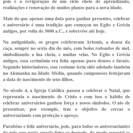
pois é a revigoração de um ciclo cheio de aprendizado,
realizações e renovação de muitos planos para a nova idade.
Mais do que apenas uma data para ganhar presentes, celebrar
o aniversário é uma tradição que começou no Egito e Grécia
antigos, por volta de 3000 a.C., e sobrevive até hoje.
Na antiguidade, os gregos celebravam Artemis, a deusa da
caça, sempre no sexto dia do mês, com bolos redondos de mel,
simbolizando a lua cheia, e muitas velas. No Egito e Grécia
antigos, essa cerimônia era feita apenas para deuses e faraós.
Segundo historiadores, esse costume teria sido adotado também
na Alemanha na Idade Média, quando camponeses festejavam
a data de nascimento de seus filhos.
No século 4, a Igreja Católica passou a celebrar o Natal, que
representa o nascimento de Cristo e com isso o hábito de
celebrar aniversários ganhou força e novos símbolos. O ato de
presentear, por exemplo, tem o objetivo de cercar o
aniversariante com proteção e apreço.
Parabéns e feliz aniversário, pois, para todos os aniversariantes
do mês que nesta quarta-feira se despede, de modo especial os