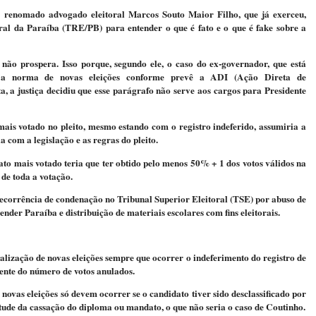
renomado advogado eleitoral Marcos Souto Maior Filho, que já exerceu,
oral da Paraíba (TRE/PB) para entender o que é fato e o que é fake sobre a
 não prospera. Isso porque, segundo ele, o caso do ex-governador, que está
a a norma de novas eleições conforme prevê a ADI (Ação Direta de
ta, a justiça decidiu que esse parágrafo não serve aos cargos para Presidente
mais votado no pleito, mesmo estando com o registro indeferido, assumiria a
 com a legislação e as regras do pleito.
dato mais votado teria que ter obtido pelo menos 50% + 1 dos votos válidos na
 de toda a votação.
 decorrência de condenação no Tribunal Superior Eleitoral (TSE) por abuso de
ender Paraíba e distribuição de materiais escolares com fins eleitorais.
lização de novas eleições sempre que ocorrer o indeferimento do registro de
ente do número de votos anulados.
 novas eleições só devem ocorrer se o candidato tiver sido desclassificado por
tude da cassação do diploma ou mandato, o que não seria o caso de Coutinho.