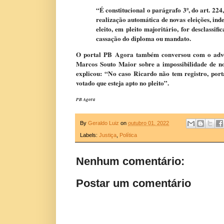
“É constitucional o parágrafo 3º, do art. 224
realização automática de novas eleições, in
eleito, em pleito majoritário, for desclassi
cassação do diploma ou mandato.
O portal PB Agora também conversou com o advo
Marcos Souto Maior sobre a impossibilidade de nov
explicou: “No caso Ricardo não tem registro, port
votado que esteja apto no pleito”.
PB Agora
By
Geraldo Luiz
on
outubro 01, 2022
Labels:
Justiça
,
Política
Nenhum comentário:
Postar um comentário