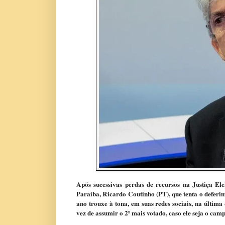
Após sucessivas perdas de recursos na Justiça E
Paraíba, Ricardo Coutinho (PT), que tenta o deferim
ano trouxe à tona, em suas redes sociais, na última
vez de assumir o 2º mais votado, caso ele seja o cam