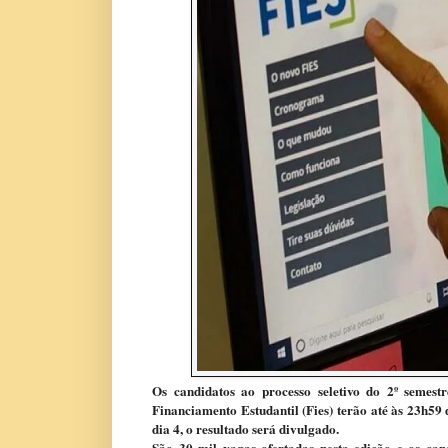
Os candidatos ao processo seletivo do 2º semest
Financiamento Estudantil (Fies) terão até às 23h59 
dia 4, o resultado será divulgado.
São 30 mil vagas ofertadas nesta edição e os ca