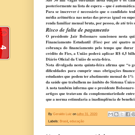
posteriormente na lista de espera – que é automática.
Para se inscrever é necessário que o candidato te
média aritmética nas notas das provas igual ou supe
renda familiar mensal bruta, por pessoa, de até três
Risco de falta de pagamento
O presidente Jair Bolsonaro sancionou nesta qu
Financiamento Estudantil (Fies) por até quatro 
cobrança do financiamento pelo tempo que durar 
crédito do Fies, a União poderá aplicar R$ 4,5 bil
Diário Oficial da União de sexta-feira.
Nota divulgada nesta quinta-feira afirma que “o g
dificuldades para cumprir suas obrigações finance
estudantes que podem ter abatimento mensal de 1% d
da saúde que trabalhem no âmbito do Sistema Único 
A nota também informa que o presidente Bolsonaro d
artigos que tratavam da complementariedade entre 
que a norma estimularia a inadimplência de benefic
By
Geraldo Luiz
on
julho 31, 2020
Labels:
Brasil
,
educação