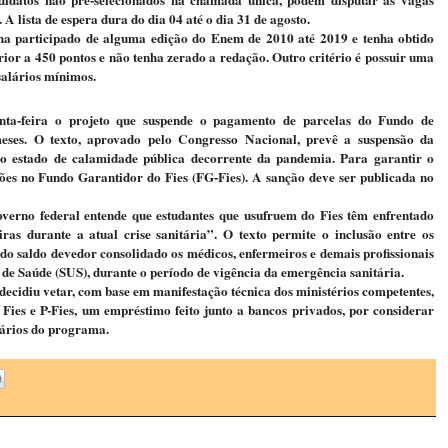
 A lista de espera dura do dia 04 até o dia 31 de agosto.
nha participado de alguma edição do Enem de 2010 até 2019 e tenha obtido
rior a 450 pontos e não tenha zerado a redação. Outro critério é possuir uma
 salários mínimos.
inta-feira o projeto que suspende o pagamento de parcelas do Fundo de
meses. O texto, aprovado pelo Congresso Nacional, prevê a suspensão da
o estado de calamidade pública decorrente da pandemia. Para garantir o
hões no Fundo Garantidor do Fies (FG-Fies). A sanção deve ser publicada no
overno federal entende que estudantes que usufruem do Fies têm enfrentado
iras durante a atual crise sanitária”. O texto permite o inclusão entre os
o saldo devedor consolidado os médicos, enfermeiros e demais profissionais
de Saúde (SUS), durante o período de vigência da emergência sanitária.
ecidiu vetar, com base em manifestação técnica dos ministérios competentes,
Fies e P-Fies, um empréstimo feito junto a bancos privados, por considerar
iários do programa.