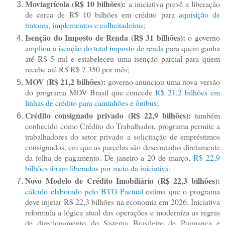
Moviagrícola (R$ 10 bilhões):
a iniciativa prevê a liberação
de cerca de R$ 10 bilhões em crédito para
aquisição de
tratores, implementos e colheitadeiras
;
Isenção do Imposto de Renda (R$ 31 bilhões):
o governo
ampliou a isenção do total imposto de renda
para quem ganha
até R$ 5 mil e estabeleceu uma isenção parcial para quem
recebe até R$ R$ 7.350 por mês;
MOV (R$ 21,2 bilhões):
governo anunciou uma nova versão
do programa MOV Brasil que concede
R$ 21,2 bilhões em
linhas de crédito para caminhões e ônibus
;
Crédito consignado privado (R$ 22,9 bilhões):
também
conhecido como Crédito do Trabalhador, programa permite a
trabalhadores do setor privado a solicitação de empréstimos
consignados, em que as parcelas são descontadas diretamente
da folha de pagamento. De janeiro a 20 de março,
R$ 22,9
bilhões foram liberados por meio da iniciativa
;
Novo Modelo de Crédito Imobiliário (R$ 22,3 bilhões):
cálculo elaborado pelo BTG Pactual
estima que o programa
deve injetar R$ 22,3 bilhões na economia em 2026. Iniciativa
reformula a lógica atual das operações e moderniza as regras
de direcionamento do Sistema Brasileiro de Poupança e