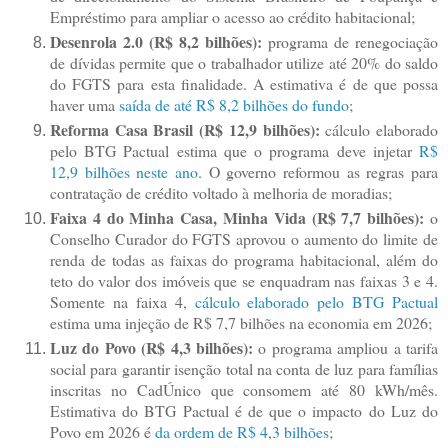
Empréstimo para ampliar o acesso ao crédito habitacional;
Desenrola 2.0 (R$ 8,2 bilhões):
programa de renegociação
de dívidas permite que o trabalhador utilize até 20% do saldo
do FGTS para esta finalidade. A estimativa é de que possa
haver uma
saída de até R$ 8,2 bilhões do fundo
;
Reforma Casa Brasil (R$ 12,9 bilhões):
cálculo elaborado
pelo BTG Pactual estima que o programa deve injetar
R$
12,9 bilhões neste ano
. O governo reformou as regras para
contratação de crédito voltado à melhoria de moradias;
Faixa 4 do Minha Casa, Minha Vida (R$ 7,7 bilhões):
o
Conselho Curador do FGTS aprovou o aumento do limite de
renda de todas as faixas do programa habitacional, além do
teto do valor dos imóveis que se enquadram nas faixas 3 e 4.
Somente na faixa 4,
cálculo elaborado pelo BTG Pactual
estima uma injeção de R$ 7,7 bilhões na economia em 2026;
Luz do Povo (R$ 4,3 bilhões):
o programa ampliou a tarifa
social para garantir isenção total na conta de luz para famílias
inscritas no CadÚnico que consomem até 80 kWh/mês.
Estimativa do BTG Pactual é de que o impacto do Luz do
Povo em 2026 é
da ordem de R$ 4,3 bilhões
;