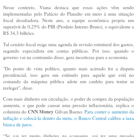
Nesse contexto, Viana destaca que essas ações vêm sendo
implementadas pelo Palácio do Planalto em meio à uma situação
fiscal desafiadora. Neste ano, a equipe econômica projeta um
superávit de 0,25% do PIB (Produto Interno Bruto), o equivalente a
R$ 34,3 bilhões.
Tal cenário fiscal exige uma agenda de revisão estrutural dos gastos,
segundo especialista em contas públicas. Por isso, quando o
governo vai na contramão disso, gera incertezas para a economia.
"Do ponto de vista político, quanto mais acirrado for a disputa
presidencial, isso gera um estímulo para aquele que está no
comando da máquina pública adote um canhão para tentar se
reeleger", disse.
Com mais dinheiro em circulação, o poder de compra da população
aumenta, o que pode causar uma pressão inflacionária, explica o
CNN Money
colunista do
Gilvan Bueno.
Para conter o aumento da
inflação e colocá-la dentro da meta, o Banco Central calibra a taxa
básica de juros
.
“Se vai ter muito dinheiro na economia, vai ter uma pressão