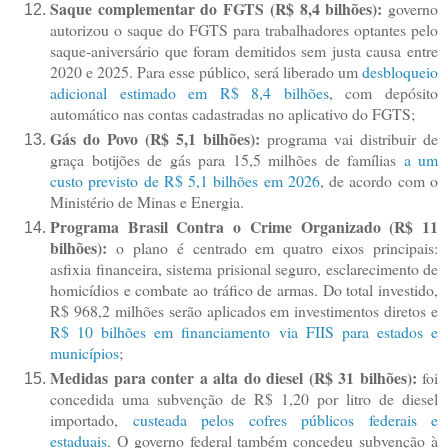
Saque complementar do FGTS (R$ 8,4 bilhões):
governo
autorizou o saque do FGTS para trabalhadores optantes pelo
saque-aniversário que foram demitidos sem justa causa entre
2020 e 2025. Para esse público, será liberado um
desbloqueio
adicional estimado em R$ 8,4 bilhões
, com depósito
automático nas contas cadastradas no aplicativo do FGTS;
Gás do Povo (R$ 5,1 bilhões):
programa vai distribuir de
graça botijões de gás para 15,5 milhões de famílias
a um
custo previsto de R$ 5,1 bilhões em 2026
, de acordo com o
Ministério de Minas e Energia.
Programa Brasil Contra o Crime Organizado (R$ 11
bilhões):
o plano é centrado em quatro eixos principais:
asfixia financeira, sistema prisional seguro, esclarecimento de
homicídios e combate ao tráfico de armas. Do total investido,
R$ 968,2 milhões serão aplicados em investimentos diretos e
R$ 10 bilhões em financiamento via FIIS para estados e
municípios
;
Medidas para conter a alta do diesel (R$ 31 bilhões):
foi
concedida uma subvenção de R$ 1,20 por litro de diesel
importado,
custeada pelos cofres públicos federais e
estaduais
. O governo federal também concedeu subvenção à