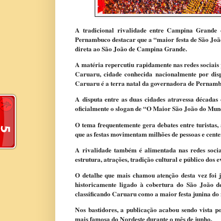
A tradicional rivalidade entre
Campina Grande
Pernambuco
destacar que a “maior festa de São Joã
direta ao São João de Campina Grande.
A matéria repercutiu rapidamente nas redes sociais
Caruaru, cidade conhecida nacionalmente por di
Caruaru é a terra natal da governadora de Pernam
A disputa entre as duas cidades atravessa décadas
oficialmente o slogan de “O Maior São João do M
O tema frequentemente gera debates entre turistas,
que as festas movimentam milhões de pessoas e cente
A rivalidade também é alimentada nas redes soci
estrutura, atrações, tradição cultural e público dos e
O detalhe que mais chamou atenção desta vez foi 
historicamente ligado à cobertura do São João d
classificando Caruaru como a maior festa junina do
Nos bastidores, a publicação acabou sendo vista p
mais famosa do Nordeste durante o mês de junho.