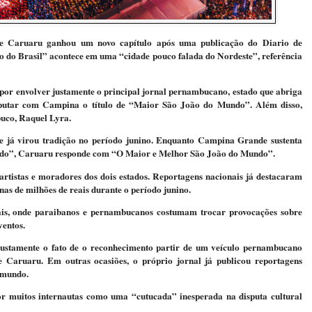
e
Caruaru
ganhou um novo capítulo após uma publicação do
Diario de
o do Brasil” acontece em uma “cidade pouco falada do Nordeste”, referência
 por envolver justamente o principal jornal pernambucano, estado que abriga
sputar com Campina o título de “Maior São João do Mundo”. Além disso,
buco,
Raquel Lyra
.
 e já virou tradição no período junino. Enquanto Campina Grande sustenta
undo”, Caruaru responde com “O Maior e Melhor São João do Mundo”.
 artistas e moradores dos dois estados. Reportagens nacionais já destacaram
nas de milhões de reais durante o período junino.
ais, onde paraibanos e pernambucanos costumam trocar provocações sobre
ventos.
justamente o fato de o reconhecimento partir de um veículo pernambucano
e Caruaru. Em outras ocasiões, o próprio jornal já publicou reportagens
 mundo.
or muitos internautas como uma “cutucada” inesperada na disputa cultural