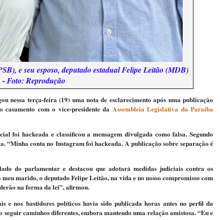
PSB), e seu esposo, deputado estadual Felipe Leitão (MDB)
- Foto: Reprodução
lgou nessa terça-feira (19) uma nota de esclarecimento após uma publicação
 do casamento com o vice-presidente da
Assembleia Legislativa da Paraíba
cial foi hackeada e classificou a mensagem divulgada como falsa. Segundo
ela. “Minha conta no Instagram foi hackeada. A publicação sobre separação é
ado do parlamentar e destacou que adotará medidas judiciais contra os
do meu marido, o deputado Felipe Leitão, na vida e no nosso compromisso com
derão na forma da lei”, afirmou.
s e nos bastidores políticos havia sido publicada horas antes no perfil da
ido seguir caminhos diferentes, embora mantendo uma relação amistosa. “Eu e