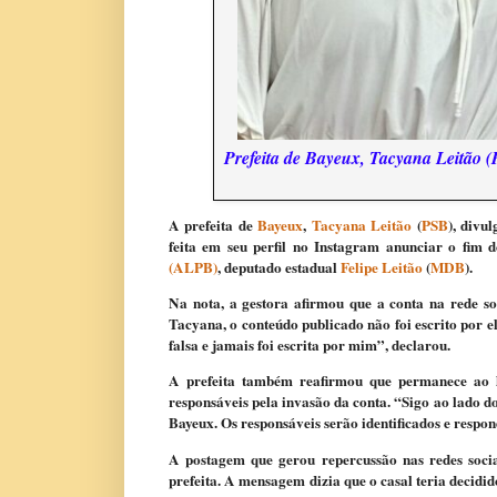
Prefeita de Bayeux, Tacyana Leitão (
A prefeita de
Bayeux
,
Tacyana Leitão
(
PSB
)
, divu
feita em seu perfil no Instagram anunciar o fim
(ALPB)
, deputado estadual
Felipe Leitão
(
MDB
)
.
Na nota, a gestora afirmou que a conta na rede so
Tacyana, o conteúdo publicado não foi escrito por 
falsa e jamais foi escrita por mim”, declarou.
A prefeita também reafirmou que permanece ao l
responsáveis pela invasão da conta. “Sigo ao lado 
Bayeux. Os responsáveis serão identificados e respon
A postagem que gerou repercussão nas redes sociai
prefeita. A mensagem dizia que o casal teria decid