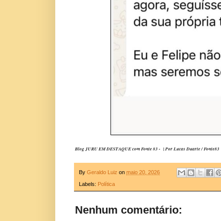
Blog JURU EM DESTAQUE com Fonte 83 -
| Por
Lucas Duarte / Fonte83
By
Geraldo Luiz
on
maio 20, 2026
Labels:
Política
Nenhum comentário: