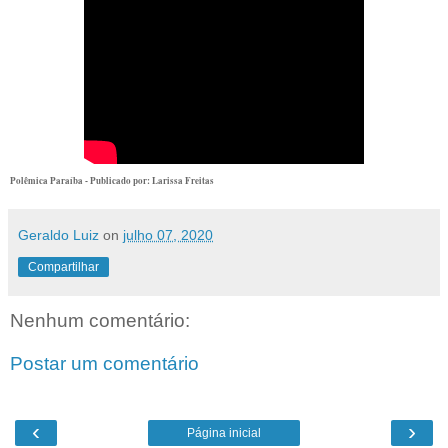
Polêmica Paraíba - Publicado por: Larissa Freitas
Geraldo Luiz
on
julho 07, 2020
Compartilhar
Nenhum comentário:
Postar um comentário
‹
›
Página inicial