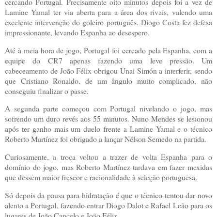
cercando Portugal. Precisamente oito minutos depois foi a vez de
Lamine Yamal ter via aberta para a área dos rivais, valendo uma
excelente intervenção do goleiro português. Diogo Costa fez defesa
impressionante, levando Espanha ao desespero.
Até à meia hora de jogo, Portugal foi cercado pela Espanha, com a
equipe do CR7 apenas fazendo uma leve pressão. Um
cabeceamento de João Félix obrigou Unai Simón a interferir, sendo
que Cristiano Ronaldo, de um ângulo muito complicado, não
conseguiu finalizar o passe.
A segunda parte começou com Portugal nivelando o jogo, mas
sofrendo um duro revés aos 55 minutos. Nuno Mendes se lesionou
após ter ganho mais um duelo frente a Lamine Yamal e o técnico
Roberto Martínez foi obrigado a lançar Nélson Semedo na partida.
Curiosamente, a troca voltou a trazer de volta Espanha para o
domínio do jogo, mas Roberto Martínez tardava em fazer mexidas
que dessem maior frescor e racionalidade à seleção portuguesa.
Só depois da pausa para hidratação é que o técnico tentou dar novo
alento a Portugal, fazendo entrar Diogo Dalot e Rafael Leão para os
lugares de João Cancelo e João Félix.