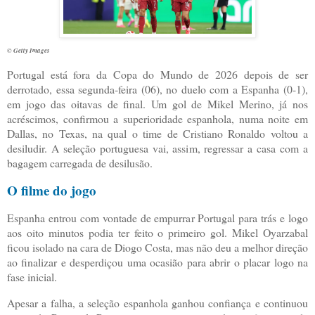
© Getty Images
P
ortugal está fora da Copa do Mundo de 2026 depois de ser
derrotado, essa segunda-feira (06), no duelo com a Espanha (0-1),
em jogo das oitavas de final. Um gol de Mikel Merino, já nos
acréscimos, confirmou a superioridade espanhola, numa noite em
Dallas, no Texas, na qual o time de Cristiano Ronaldo voltou a
desiludir. A seleção portuguesa vai, assim, regressar a casa com a
bagagem carregada de desilusão.
O filme do jogo
Espanha entrou com vontade de empurrar Portugal para trás e logo
aos oito minutos podia ter feito o primeiro gol. Mikel Oyarzabal
ficou isolado na cara de Diogo Costa, mas não deu a melhor direção
ao finalizar e desperdiçou uma ocasião para abrir o placar logo na
fase inicial.
Apesar a falha, a seleção espanhola ganhou confiança e continuou