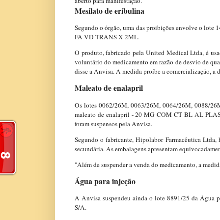
aberto para manifestação.
Mesilato de eribulina
Segundo o órgão, uma das proibições envolve o lote 
FA VD TRANS X 2ML.
O produto, fabricado pela United Medical Ltda, é us
voluntário do medicamento em razão de desvio de quali
disse a Anvisa. A medida proíbe a comercialização, a d
Maleato de enalapril
Os lotes 0062/26M, 0063/26M, 0064/26M, 0088/2
maleato de enalapril - 20 MG COM CT BL AL PLAS 
foram suspensos pela Anvisa.
Segundo o fabricante, Hipolabor Farmacêutica Ltda, 
secundária. As embalagens apresentam equivocadament
"Além de suspender a venda do medicamento, a medida p
Água para injeção
A Anvisa suspendeu ainda o lote 8891/25 da Água 
S/A.