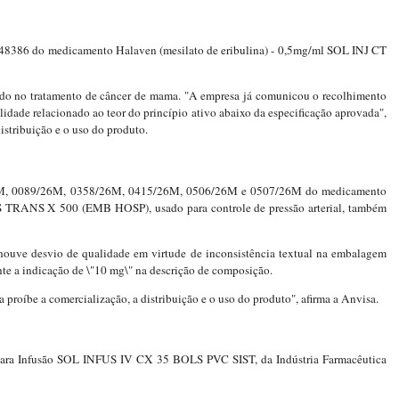
148386 do medicamento Halaven (mesilato de eribulina) - 0,5mg/ml SOL INJ CT
ado no tratamento de câncer de mama. "A empresa já comunicou o recolhimento
dade relacionado ao teor do princípio ativo abaixo da especificação aprovada",
istribuição e o uso do produto.
6M, 0089/26M, 0358/26M, 0415/26M, 0506/26M e 0507/26M do medicamento
TRANS X 500 (EMB HOSP), usado para controle de pressão arterial, também
houve desvio de qualidade em virtude de inconsistência textual na embalagem
e a indicação de \"10 mg\" na descrição de composição.
roíbe a comercialização, a distribuição e o uso do produto", afirma a Anvisa.
para Infusão SOL INFUS IV CX 35 BOLS PVC SIST, da Indústria Farmacêutica