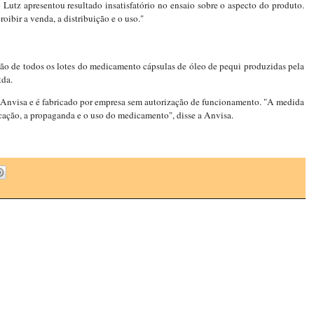
Lutz apresentou resultado insatisfatório no ensaio sobre o aspecto do produto.
ibir a venda, a distribuição e o uso."
o de todos os lotes do medicamento cápsulas de óleo de pequi produzidas pela
tda.
a Anvisa e é fabricado por empresa sem autorização de funcionamento. "A medida
icação, a propaganda e o uso do medicamento", disse a Anvisa.