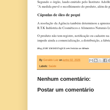
Segundo o órgão, laudo emitido pelo Instituto Adolfo 
"A medida prevê o recolhimento do produto, além de pro
Cápsulas de óleo de pequi
A resolução da Agência também determinou a apreensã
R.T.K Indústria de Cosméticos e Alimentos Naturais L
O produto não tem registro, notificação ou cadastro n
impede ainda a comercialização, a distribuição, a fabr
Blog JURU EM DESTAQUE com Notícias ao Minuto
By
Geraldo Luiz
on
junho 02, 2026
Labels:
Saúde
Nenhum comentário:
Postar um comentário